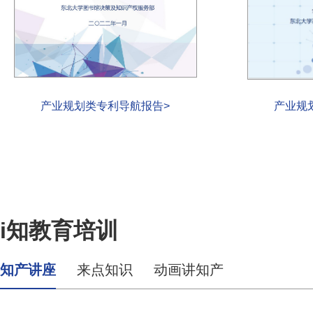
产业规划类专利导航报告>
产业规
i知教育培训
知产讲座
来点知识
动画讲知产